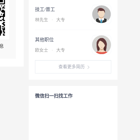
技工/普工
林先生
·
大专
其他职位
息
欧女士
·
大专
查看更多简历
微信扫一扫找工作