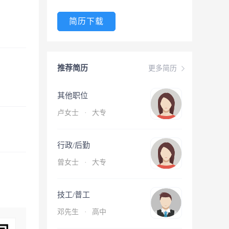
简历下载
推荐简历
更多简历
其他职位
卢女士
·
大专
行政/后勤
曾女士
·
大专
技工/普工
邓先生
·
高中